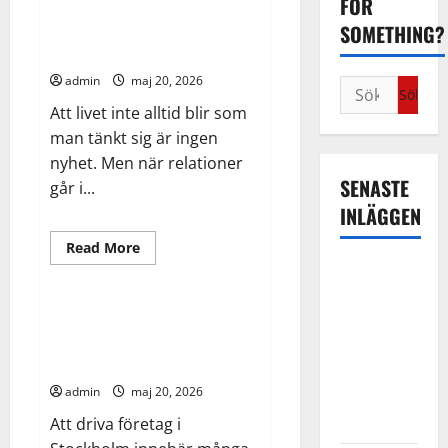
FOR
Familjerätt – när livets svåraste
SOMETHING?
beslut kräver professionell
hjälp
admin
maj 20, 2026
Sök
efter:
Att livet inte alltid blir som
man tänkt sig är ingen
nyhet. Men när relationer
SENASTE
går i...
INLÄGGEN
Allmänt
Arbete
Read
Read More
more
Familjerätt
Finance
Livet
about
Familjerätt
– när livets
–
när
svåraste
Kontorshotell Stockholm –
livets
flexibelt kontor med full
beslut
svåraste
beslut
service
kräver
kräver
professionell
admin
maj 20, 2026
professionell
hjälp
hjälp
Att driva företag i