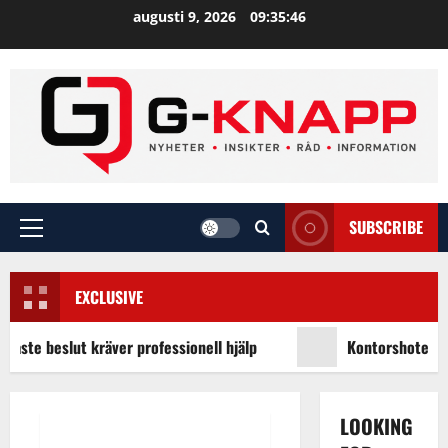
Skip
augusti 9, 2026
09:35:47
to
content
SUBSCRIBE
Primary
Menu
EXCLUSIVE
aste beslut kräver professionell hjälp
Kontorshotell Stoc
Allmänt
Hem
Livet
LOOKING