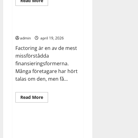
Read
Read More
more
Allmänt
Finance
about
Från
överlevnad
till
Fem myter om factoring som
expansion
hindrar dig från att växa
–
så
admin
april 19, 2026
bygger
du
Factoring är en av de mest
en
finansieringsstrategi
missförstådda
finansieringsformerna.
Många företagare har hört
talas om den, men få...
Read
Read More
more
Bygg
about
Fem
myter
om
Enskilt avlopp – ansvaret och
factoring
krav som följer med ett hus
som
hindrar
utanför kommunalt nät
dig