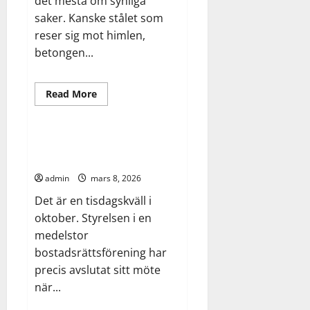
det mesta om synliga
nutida
saker. Kanske stålet som
projektmiljöer
reser sig mot himlen,
betongen...
Read
Read More
more
Arbete
Bygg
about
Millimetrar
som
kostar
Styrelsens mardröm – och
miljoner
lösningen som ingen pratar om
admin
mars 8, 2026
Det är en tisdagskväll i
oktober. Styrelsen i en
medelstor
bostadsrättsförening har
precis avslutat sitt möte
när...