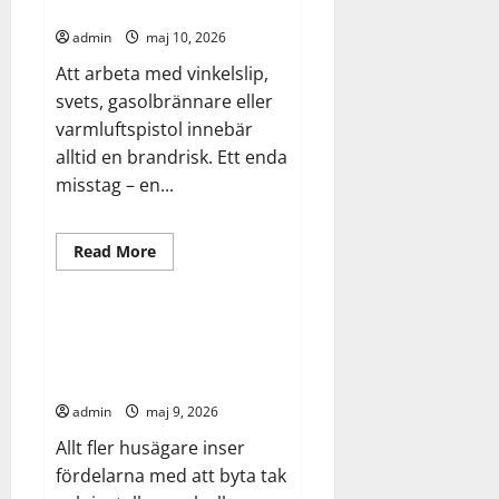
tips
säkerhet
för
hemmaträning
admin
maj 10, 2026
med
boll
Att arbeta med vinkelslip,
och
mål
svets, gasolbrännare eller
varmluftspistol innebär
alltid en brandrisk. Ett enda
misstag – en...
Arbete
Bygg
industri
Read
Read More
more
renovering
about
Heta
arbeten
–
Kombinera takbyte med
allt
solceller – en guide för
du
behöver
husägaren
veta
om
admin
maj 9, 2026
certifiering
och
Allt fler husägare inser
säkerhet
fördelarna med att byta tak