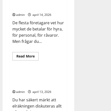
hur en logistikkonsult hittar
och
krav
dina besparingar
som
följer
admin
april 14, 2026
med
ett
De flesta företagare vet hur
hus
utanför
mycket de betalar för hyra,
kommunalt
nät
för personal, för råvaror.
Men frågar du...
Elektriker
Hem
Read
Read More
more
industri
Livet
about
Gömda
pengar
i
Din elkostnad är på väg att
fraktflödena
förändras – här är vad du
–
hur
behöver veta om effektavgifter
en
logistikkonsult
admin
april 13, 2026
hittar
dina
Du har säkert märkt att
besparingar
elräkningen diskuteras allt