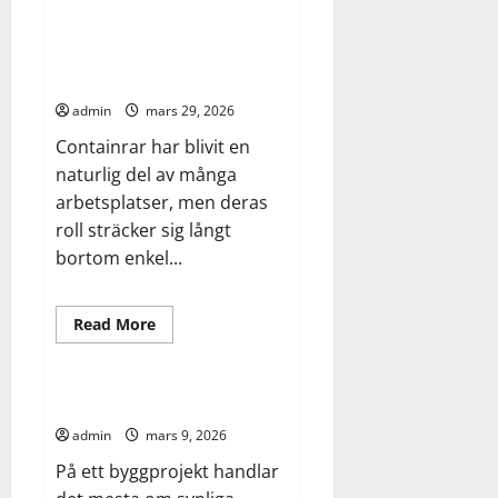
efter
före
Modulära rum i rörelse –
–
containrar som verktyg i nutida
varför
din
projektmiljöer
trädgård
förtjänar
admin
mars 29, 2026
en
plan
Containrar har blivit en
naturlig del av många
arbetsplatser, men deras
roll sträcker sig långt
bortom enkel...
Read
Read More
more
Arbete
Bygg
about
Modulära
rum
i
Millimetrar som kostar miljoner
rörelse
–
admin
mars 9, 2026
containrar
som
På ett byggprojekt handlar
verktyg
i