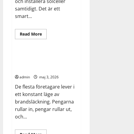
och installera solceller
samtidigt. Det är ett
smart...
Allmänt
Arbete
Read
Read More
more
Finance
about
Kombinera
takbyte
med
Från överlevnad till expansion –
solceller
så bygger du en
–
en
finansieringsstrategi
guide
för
admin
maj 3, 2026
husägaren
De flesta företagare lever i
ett konstant läge av
brandsläckning. Pengarna
rullar in, pengar rullar ut,
och...