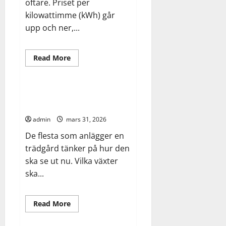
oftare. Priset per
kilowattimme (kWh) går
upp och ner,...
Read
Read More
more
Allmänt
Arbete
Bygg
about
Din
elkostnad
är
Tänk efter före – varför din
på
trädgård förtjänar en plan
väg
att
admin
mars 31, 2026
förändras
–
De flesta som anlägger en
här
är
trädgård tänker på hur den
vad
du
ska se ut nu. Vilka växter
behöver
veta
ska...
om
effektavgifter
Arbete
Bygg
Hem
Read
Read More
more
industri
about
Tänk