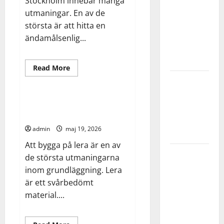
Stockholm innebär många
Kontorshotell
utmaningar. En av de
Stockholm
största är att hitta en
– flexibelt
ändamålsenlig...
kontor med
full service
Read
Read More
more
Allmänt
Arbete
Bygg
Grundläggning
about
Kontorshotell
på lera –
Stockholm
–
Grundläggning på lera –
utmaningar
flexibelt
utmaningar och lösningar
kontor
och
med
admin
maj 19, 2026
full
lösningar
service
Att bygga på lera är en av
Bli bättre
de största utmaningarna
på
inom grundläggning. Lera
innebandy
är ett svårbedömt
– tips för
material....
hemmaträning
med boll