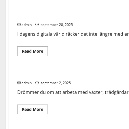
about
Allmänt
Ett
besök
på
Ads, foto och video – nyckeln till engagerande digital mark
min
lokala
admin
september 28, 2025
bilverkstad
I dagens digitala värld räcker det inte längre med en 
Read
Read More
more
about
Allmänt
Ads,
foto
och
Att plugga till diplomerad trädgårdsarkitekt
video
–
admin
september 2, 2025
nyckeln
till
engagerande
Drömmer du om att arbeta med växter, trädgårdar och
digital
marknadsföring
Read
Read More
more
about
Allmänt
Bygg
Att
plugga