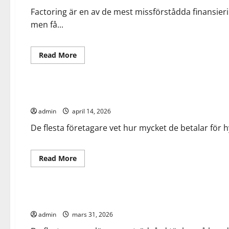
bygger
du
Factoring är en av de mest missförstådda finansie
en
men få...
finansieringsstrategi
Read
Read More
more
about
Allmänt
Arbete
Fem
myter
om
Gömda pengar i fraktflödena – hur en logistikkonsult hittar
factoring
som
admin
april 14, 2026
hindrar
dig
från
De flesta företagare vet hur mycket de betalar för hy
att
växa
Read
Read More
more
about
Allmänt
Arbete
Bygg
Gömda
pengar
i
Tänk efter före – varför din trädgård förtjänar en plan
fraktflödena
–
admin
mars 31, 2026
hur
en