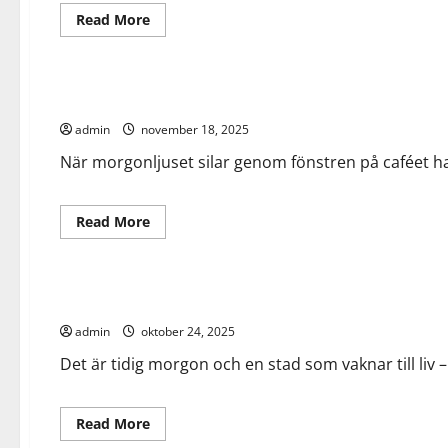
Read
Read More
more
about
Allmänt
När
Fredrik
upptäckte
Företagslån i kaffebranschen
relining
admin
november 18, 2025
När morgonljuset silar genom fönstren på caféet ha
Read
Read More
more
about
Allmänt
Företagslån
i
kaffebranschen
Ett besök på min lokala bilverkstad
admin
oktober 24, 2025
Det är tidig morgon och en stad som vaknar till liv – 
Read
Read More
more