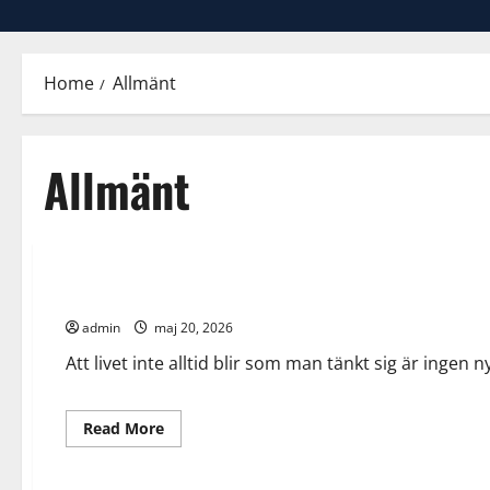
Home
Allmänt
Allmänt
Allmänt
Hem
Livet
Familjerätt – när livets svåraste beslut kräver professionell
admin
maj 20, 2026
Att livet inte alltid blir som man tänkt sig är ingen n
Read
Read More
more
about
Allmänt
Arbete
Finance
Livet
Familjerätt
–