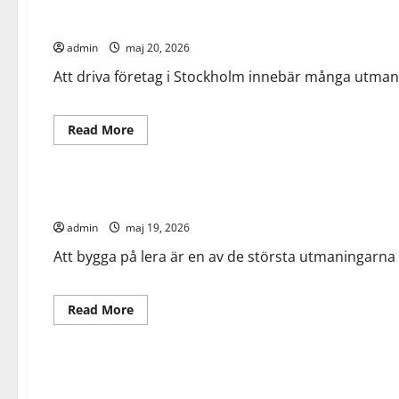
när
Kontorshotell Stockholm – flexibelt kontor med full servic
livets
svåraste
admin
maj 20, 2026
beslut
kräver
professionell
Att driva företag i Stockholm innebär många utmanin
hjälp
Read
Read More
more
about
Allmänt
Arbete
Bygg
Kontorshotell
Stockholm
–
Grundläggning på lera – utmaningar och lösningar
flexibelt
kontor
admin
maj 19, 2026
med
full
service
Att bygga på lera är en av de största utmaningarna 
Read
Read More
more
about
Allmänt
Arbete
Utbildning
Grundläggning
på
lera
Heta arbeten – allt du behöver veta om certifiering och sä
–
utmaningar