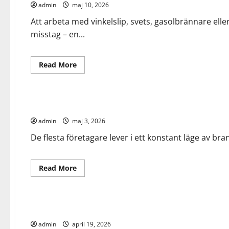
admin
maj 10, 2026
och
lösningar
Att arbeta med vinkelslip, svets, gasolbrännare eller
misstag – en...
Read
Read More
more
about
Allmänt
Arbete
Finance
Heta
arbeten
–
Från överlevnad till expansion – så bygger du en finansieri
allt
du
admin
maj 3, 2026
behöver
veta
om
De flesta företagare lever i ett konstant läge av bran
certifiering
och
säkerhet
Read
Read More
more
about
Allmänt
Finance
Från
överlevnad
till
Fem myter om factoring som hindrar dig från att växa
expansion
–
admin
april 19, 2026
så