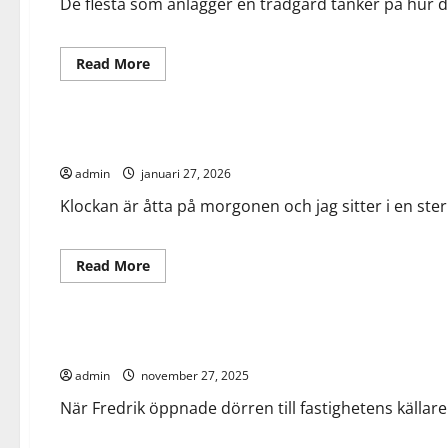
logistikkonsult
De flesta som anlägger en trädgård tänker på hur den
hittar
dina
besparingar
Read
Read More
more
about
Allmänt
Tänk
efter
före
När värmen arbetar – en dag på hetarbetsutbildning
–
varför
admin
januari 27, 2026
din
trädgård
förtjänar
Klockan är åtta på morgonen och jag sitter i en ste
en
plan
Read
Read More
more
about
Allmänt
Arbete
När
värmen
arbetar
När Fredrik upptäckte relining
–
en
admin
november 27, 2025
dag
på
hetarbetsutbildning
När Fredrik öppnade dörren till fastighetens källa