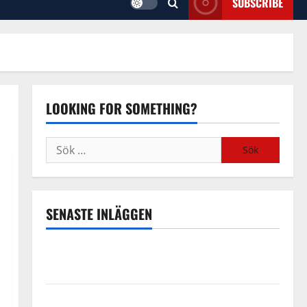
SUBSCRIBE
LOOKING FOR SOMETHING?
Sök
efter:
SENASTE INLÄGGEN
Familjerätt – när livets svåraste beslut kräver
professionell hjälp
Kontorshotell Stockholm – flexibelt kontor med full