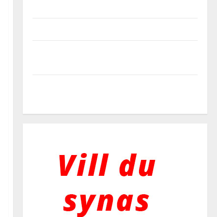
service
Grundläggning på lera – utmaningar och lösningar
Bli bättre på innebandy – tips för hemmaträning
med boll och mål
Heta arbeten – allt du behöver veta om certifiering
och säkerhet