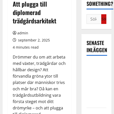
Att plugga till
SOMETHING?
diplomerad
Sök
trädgårdsarkitekt
efter:
admin
september 2, 2025
SENASTE
4 minutes read
INLÄGGEN
Drömmer du om att arbeta
med växter, trädgårdar och
Familjerätt
hållbar design? Att
– när livets
förvandla gröna ytor till
svåraste
platser där människor trivs
beslut
och mår bra? Då kan en
kräver
trädgårdsutbildning vara
professionell
första steget mot ditt
hjälp
drömyrke – och att plugga
Kontorshotell