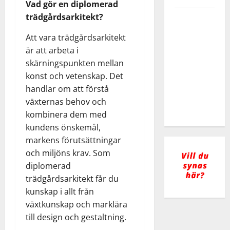
Vad gör en diplomerad
trädgårdsarkitekt?
Heta
arbeten –
Att vara trädgårdsarkitekt
allt du
är att arbeta i
behöver
skärningspunkten mellan
veta om
konst och vetenskap. Det
certifiering
handlar om att förstå
och
växternas behov och
säkerhet
kombinera dem med
kundens önskemål,
markens förutsättningar
och miljöns krav. Som
diplomerad
trädgårdsarkitekt får du
kunskap i allt från
växtkunskap och marklära
till design och gestaltning.