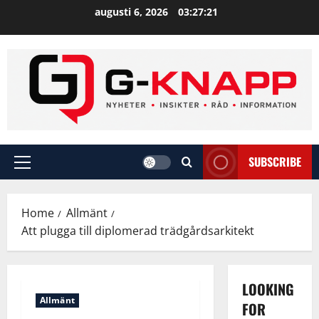
Skip
augusti 6, 2026
03:27:22
to
content
SUBSCRIBE
Primary
Menu
Home
Allmänt
Att plugga till diplomerad trädgårdsarkitekt
LOOKING
Allmänt
FOR