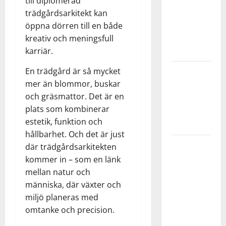
till diplomerad
Stockholm
trädgårdsarkitekt kan
– flexibelt
öppna dörren till en både
kontor med
kreativ och meningsfull
full service
karriär.
En trädgård är så mycket
Grundläggning
mer än blommor, buskar
på lera –
och gräsmattor. Det är en
utmaningar
plats som kombinerar
och
estetik, funktion och
lösningar
hållbarhet. Och det är just
Bli bättre
där trädgårdsarkitekten
på
kommer in – som en länk
innebandy
mellan natur och
– tips för
människa, där växter och
hemmaträning
miljö planeras med
med boll
omtanke och precision.
och mål