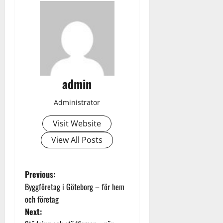
admin
Administrator
Visit Website
View All Posts
P
Previous:
Byggföretag i Göteborg – för hem
o
och företag
Next:
s