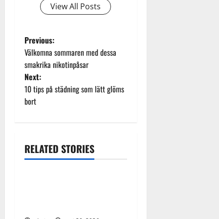
View All Posts
P
Previous:
Välkomna sommaren med dessa
o
smakrika nikotinpåsar
Next:
s
10 tips på städning som lätt glöms
t
bort
n
a
RELATED STORIES
Allmänt
Hem
Livet
v
Familjerätt – när livets
i
svåraste beslut kräver
g
professionell hjälp
Allmänt
Arbete