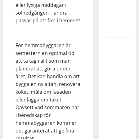
eller lyxiga middagar i
Stockholm
solnedgången – andra
– flexibelt
passar på att fixa i hemmet!
kontor med
full service
Grundläggning
För hemmabyggaren är
på lera –
semestern en optimal tid
utmaningar
att ta tag i allt som man
och
planerat att göra under
lösningar
året. Det kan handla om att
bygga en ny altan, renovera
Bli bättre
köket, måla om fasaden
på
eller lägga om taket.
innebandy
Oavsett vad sommaren har
– tips för
i beredskap för
hemmaträning
hemmabyggaren kommer
med boll
det garanterat att ge fina
och mål
resultat.