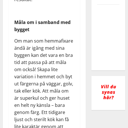
Heta
arbeten –
Måla om i samband med
allt du
bygget
behöver
veta om
Om man som hemmafixare
certifiering
ändå är igång med sina
och
byggen kan det vara en bra
säkerhet
tid att passa på att måla
om också! Skapa lite
variation i hemmet och byt
ut färgerna på väggar, golv,
tak eller kök. Att måla om
är superkul och ger huset
en helt ny känsla – bara
genom färg. Ett tidigare
ljust och sterilt kök kan få
lite karaktär genom att