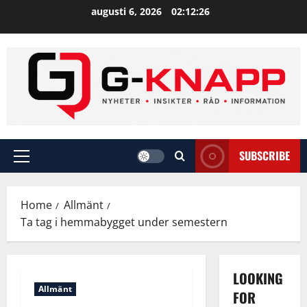
Skip
augusti 6, 2026
02:12:27
to
content
SUBSCRIBE
Primary
Menu
Home
Allmänt
Ta tag i hemmabygget under semestern
LOOKING
Allmänt
FOR