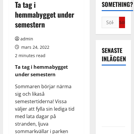
Ta tag i
SOMETHING?
hemmabygget under
Sök
semestern
efter:
admin
mars 24, 2022
SENASTE
2 minutes read
INLÄGGEN
Ta tag i hemmabygget
under semestern
Familjerätt
– när livets
Sommaren börjar närma
svåraste
sig och likaså
beslut
semestertiderna! Vissa
kräver
väljer att fylla sin lediga tid
professionell
med lata dagar på
hjälp
stranden, ljuva
sommarkvällar i parken
Kontorshotell